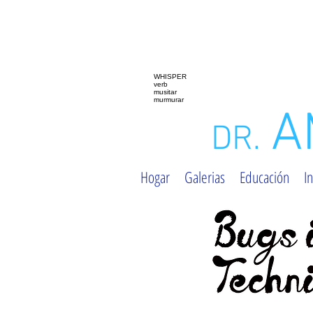
WHISPER
verb
musitar
murmurar
A
DR.
Hogar
Galerias
Educación
In