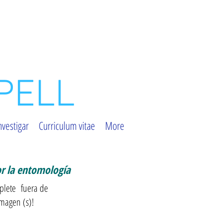
PELL
nvestigar
Curriculum vitae
More
or la entomología
plete
fuera de
imagen (s)!