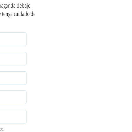
opaganda debajo,
e tenga cuidado de
co.